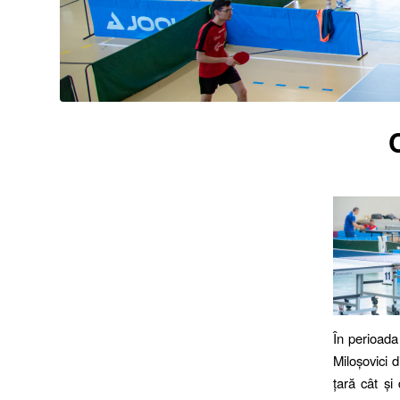
În perioada
Miloșovici d
țară cât și