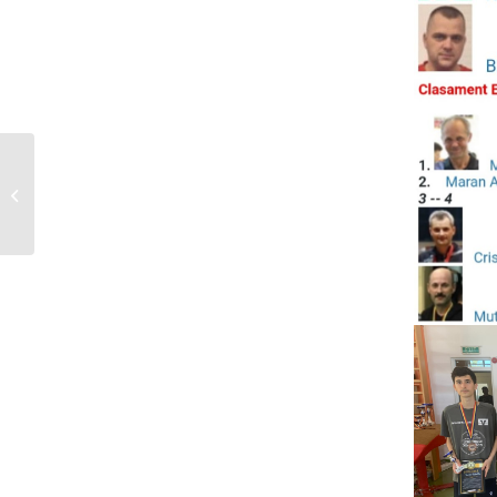
Sergiu Matevici în
deschiderea galei BFC
4