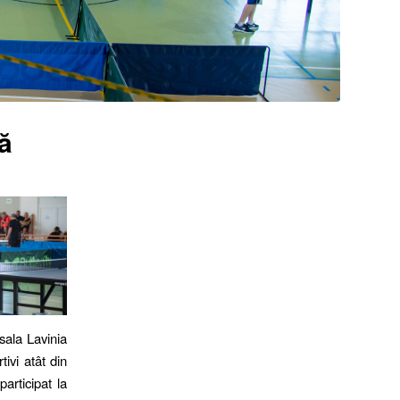
ă
sala Lavinia
tivi atât din
articipat la