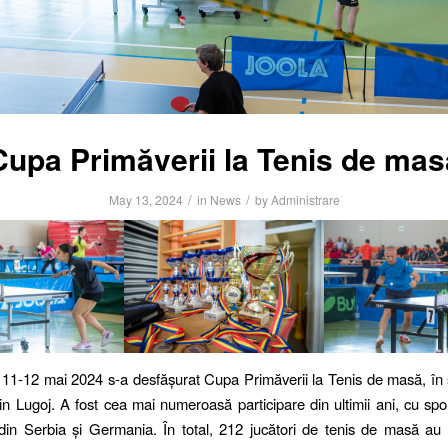
Cupa Primăverii la Tenis de mas
/
/
May 13, 2024
in
News
by
Administrare
 11-12 mai 2024 s-a desfășurat Cupa Primăverii la Tenis de masă, în 
in Lugoj. A fost cea mai numeroasă participare din ultimii ani, cu spor
 din Serbia și Germania. În total, 212 jucători de tenis de masă au p