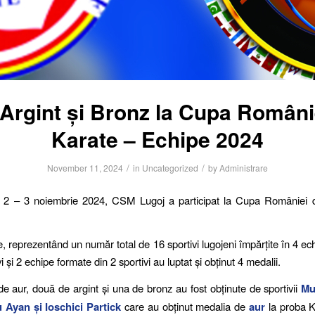
 Argint și Bronz la Cupa Români
Karate – Echipe 2024
/
/
November 11, 2024
in
Uncategorized
by
Administrare
a 2 – 3 noiembrie 2024, CSM Lugoj a participat la Cupa României 
, reprezentând un număr total de 16 sportivi lugojeni împărțite în 4 ec
vi și 2 echipe formate din 2 sportivi au luptat și obținut 4 medalii.
e aur, două de argint și una de bronz au fost obținute de sportivii
Mu
 Ayan și Ioschici Partick
care au obținut medalia de
aur
la proba K