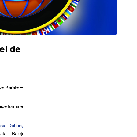
ei de
de Karate –
hipe formate
sat Dalian,
ata – Băieți