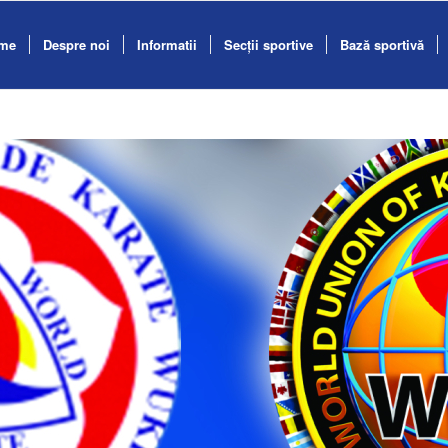
me
Despre noi
Informatii
Secții sportive
Bază sportivă