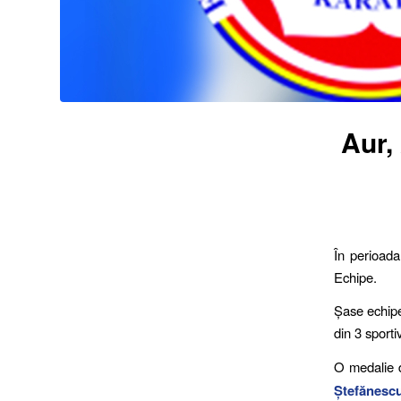
Aur,
În perioad
Echipe.
Șase echipe
din 3 sporti
O medalie d
Ștefănescu