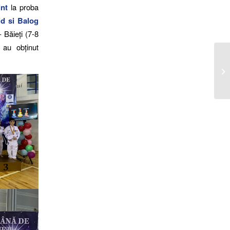
int
la proba
d si Balog
Băieți (7-8
au obținut