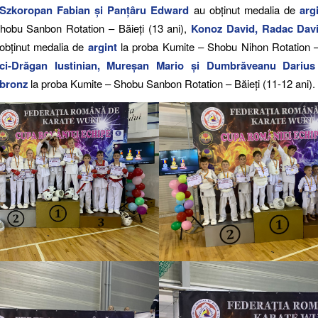
Szkoropan Fabian și Panțâru Edward
au obținut medalia de
arg
hobu Sanbon Rotation – Băieți (13 ani),
Konoz David, Radac Davi
obținut medalia de
argint
la proba Kumite – Shobu Nihon Rotation – 
ci-Drăgan Iustinian, Mureșan Mario și Dumbrăveanu Darius
bronz
la proba Kumite – Shobu Sanbon Rotation – Băieți (11-12 ani).