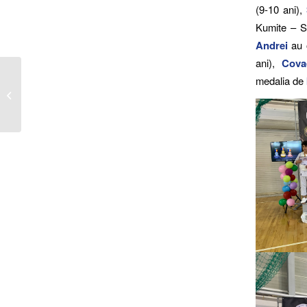
(9-10 ani),
Kumite – S
Andrei
au 
ani),
Cova
Doi vicecampioni la
medalia de
Campionat Național de
Lupte, seniori U23