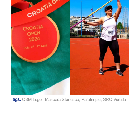
Tags:
CSM Lugoj
,
Marioara Stănescu
,
Paralimpic
,
SRC Veruda