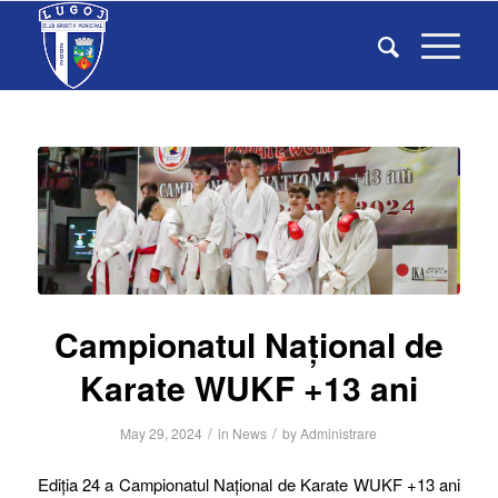
Campionatul Național de
Karate WUKF +13 ani
/
/
May 29, 2024
in
News
by
Administrare
Ediția 24 a Campionatul Național de Karate WUKF +13 ani