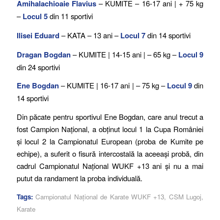
Amihalachioaie Flavius
– KUMITE – 16-17 ani | + 75 kg
–
Locul 5
din 11 sportivi
Ilisei Eduard
– KATA – 13 ani –
Locul 7
din 14 sportivi
Dragan Bogdan
– KUMITE | 14-15 ani | – 65 kg –
Locul 9
din 24 sportivi
Ene Bogdan
– KUMITE | 16-17 ani | – 75 kg –
Locul 9
din
14 sportivi
Din păcate pentru sportivul Ene Bogdan, care anul trecut a
fost Campion Național, a obținut locul 1 la Cupa României
și locul 2 la Campionatul European (proba de Kumite pe
echipe), a suferit o fisură intercostală la aceeași probă, din
cadrul Campionatul Național WUKF +13 ani și nu a mai
putut da randament la proba individuală.
Tags:
Campionatul Național de Karate WUKF +13
,
CSM Lugoj
,
Karate