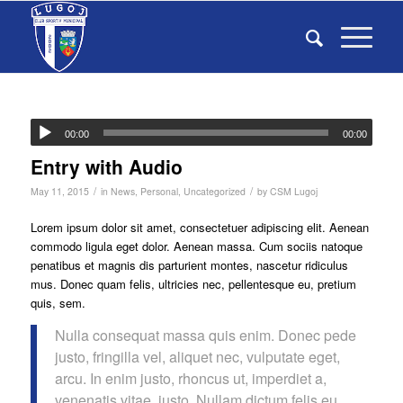
00:00
00:00
Entry with Audio
/
/
May 11, 2015
in
News
,
Personal
,
Uncategorized
by
CSM Lugoj
Lorem ipsum dolor sit amet, consectetuer adipiscing elit. Aenean
commodo ligula eget dolor. Aenean massa. Cum sociis natoque
penatibus et magnis dis parturient montes, nascetur ridiculus
mus. Donec quam felis, ultricies nec, pellentesque eu, pretium
quis, sem.
Nulla consequat massa quis enim. Donec pede
justo, fringilla vel, aliquet nec, vulputate eget,
arcu. In enim justo, rhoncus ut, imperdiet a,
venenatis vitae, justo. Nullam dictum felis eu