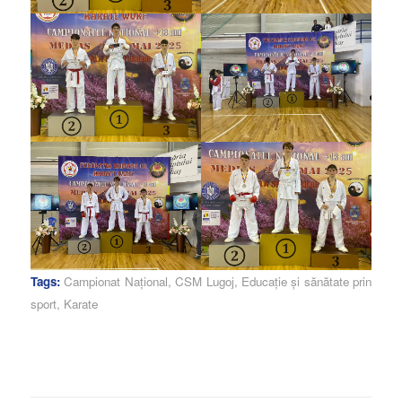
Tags:
Campionat Național
,
CSM Lugoj
,
Educație și sănătate prin
sport
,
Karate