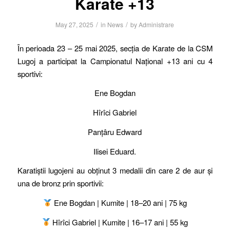
Karate +13
/
/
May 27, 2025
in
News
by
Administrare
În perioada 23 – 25 mai 2025, secția de Karate de la CSM
Lugoj a participat la Campionatul Național +13 ani cu 4
sportivi:
Ene Bogdan
Hîrîci Gabriel
Panțâru Edward
Ilisei Eduard.
Karatiștii lugojeni au obținut 3 medalii din care 2 de aur și
una de bronz prin sportivii:
Ene Bogdan | Kumite | 18–20 ani | 75 kg
Hîrîci Gabriel | Kumite | 16–17 ani | 55 kg